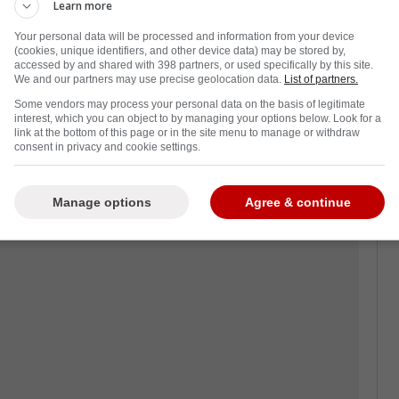
pas de face-à-face avec le numéro 43, pas
Learn more
que ce genre d'acte ne passerait pas inaperçu.
Your personal data will be processed and information from your device
(cookies, unique identifiers, and other device data) may be stored by,
hington marquait un but un scénario qui
accessed by and shared with 398 partners, or used specifically by this site.
We and our partners may use precise geolocation data.
List of partners.
eur du CH avait sauté sur Wilson, quitte à
oéquipier.
Some vendors may process your personal data on the basis of legitimate
interest, which you can object to by managing your options below. Look for a
link at the bottom of this page or in the site menu to manage or withdraw
estion directe en point de presse :
consent in privacy and cookie settings.
Manage options
Agree & continue