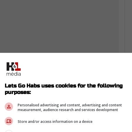
nation ne s'est pas arrêtée au geste lui-
 arrivé ensuite.
Lets Go Habs uses cookies for the following
ui fait jaser
purposes:
re, ce n'est peut-être même pas le coup en soi
Personalised advertising and content, advertising and content
measurement, audience research and services development
- mais bien l'absence totale de réaction du
Store and/or access information on a device