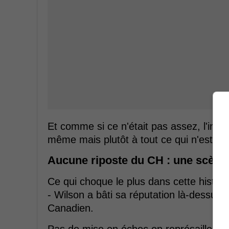
Et comme si ce n'était pas assez, l'indig
même mais plutôt à tout ce qui n'est pas
Aucune riposte du CH : une scène q
Ce qui choque le plus dans cette histoi
- Wilson a bâti sa réputation là-dessus 
Canadien.