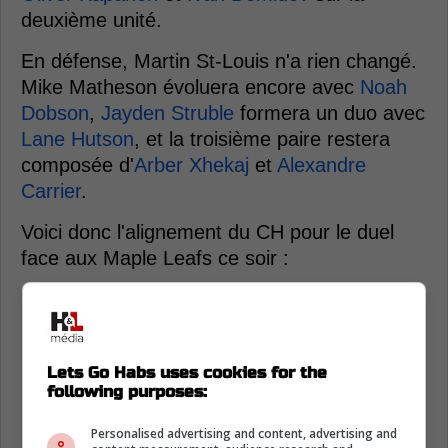
deuxième unité.
En défense, Martin St-Louis n'a rien changé.
Mike Matheson évoluera encore avec
Noah
Dobson
,
Jayden Struble
formera un duo avec
Lane Hutson
, et la troisième paire restera
composée d'
Arber Xhekaj
et
Alexandre
Carrier
.
Voici donc l'alignement du CH pour le duel
face aux Maple Leafs ce soir :
Lets Go Habs uses cookies for the
following purposes:
Personalised advertising and content, advertising and