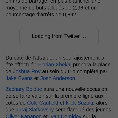
en tirs de barrage, en plus d'afficher une
moyenne de buts alloués de 2,96 et un
pourcentage d'arrêts de 0,892.
Loading from Twitter ...
Du côté de l'attaque, un seul ajustement a
été effectué :
Florian Xhekaj
prendra la place
de
Joshua Roy
au sein du trio complété par
Jake Evans
et
Josh Anderson
.
Zachary Bolduc
aura une nouvelle occasion
de se faire valoir sur la première ligne aux
côtés de
Cole Caufield
et
Nick Suzuki
, alors
que
Juraj Slafkovsky
sera flanqué des jeunes
Oliver Kapanen
et
Ivan Demidov
sur la