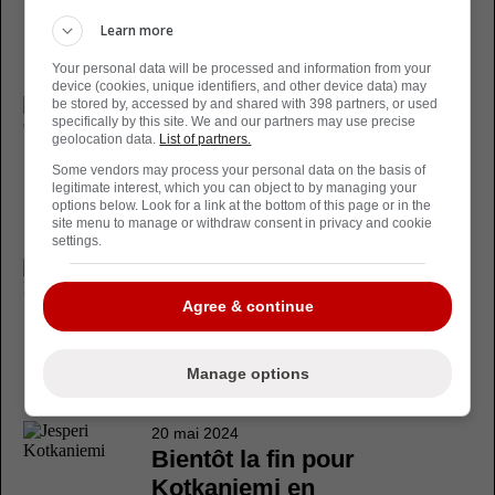
Necas: nouveau
développement
Learn more
confirmé
Your personal data will be processed and information from your
device (cookies, unique identifiers, and other device data) may
be stored by, accessed by and shared with 398 partners, or used
11 juillet 2024
specifically by this site. We and our partners may use precise
Ce serait maintenant
geolocation data.
List of partners.
terminé pour
Some vendors may process your personal data on the basis of
l'attaquant québécois
legitimate interest, which you can object to by managing your
options below. Look for a link at the bottom of this page or in the
Maxime Comtois
site menu to manage or withdraw consent in privacy and cookie
settings.
26 mai 2024
Rachat de contrat
Agree & continue
bientôt annoncé chez
les Hurricanes de la
Manage options
Caroline?
20 mai 2024
Bientôt la fin pour
Kotkaniemi en