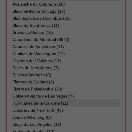
Avalanche du Colorado
(26)
Blackhawks de Chicago
(17)
Blue Jackets de Columbus
(25)
Blues de Saint-Louis
(11)
Bruins de Boston
(15)
Canadiens de Montreal
(8820)
Canucks de Vancouver
(11)
Capitals de Washington
(11)
Coyotes de L'Arizona
(13)
Devils du New Jersey
(7)
Ducks d'Anaheim
(6)
Flames de Calgary
(6)
Flyers de Philadelphie
(20)
Golden Knights de Las Vegas
(7)
Hurricanes de la Caroline (11)
Islanders de New York
(43)
Jets de Winnipeg
(8)
Kings de Los Angeles
(12)
Kraken de Seattle
(10)