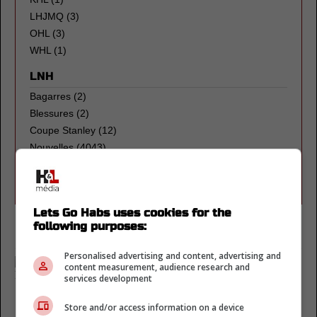
LHJMQ
(3)
OHL
(3)
WHL
(1)
LNH
Bagarres
(2)
Blessures
(2)
Coupe Stanley
(12)
Nouvelles
(4043)
Repechage
(1)
Transactions
(40)
Lets Go Habs uses cookies for the
following purposes:
Hurricanes de la Caroline
Personalised advertising and content, advertising and
5 aout 2024
content measurement, audience research and
Transaction monstre
services development
impliquant Martin
Store and/or access information on a device