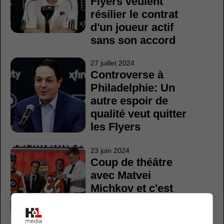
Flyers veulent
résilier le contrat
d'un joueur actif
sans son accord
27 juillet 2024
Controverse à
Philadelphie: Un
autre espoir de
qualité veut quitter
les Flyers
23 juin 2024
Coup de théâtre
avec Matvei
Michkov et c'est
maintenant
confirmé