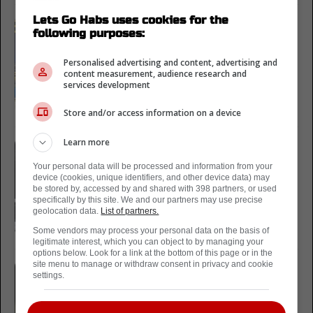
Lets Go Habs uses cookies for the
6 juin 2024
following purposes:
Les Flyers de
Philadelphie ont
Personalised advertising and content, advertising and
fait une annonce à
content measurement, audience research and
services development
propos de Matvei
Michkov
Store and/or access information on a device
Learn more
2 juin 2024
Grosse rumeur
Your personal data will be processed and information from your
impliquant l'espoir
device (cookies, unique identifiers, and other device data) may
be stored by, accessed by and shared with 398 partners, or used
des Flyers: Matvei
specifically by this site. We and our partners may use precise
Michkov se
geolocation data.
List of partners.
prononce
Some vendors may process your personal data on the basis of
legitimate interest, which you can object to by managing your
options below. Look for a link at the bottom of this page or in the
20 mai 2024
site menu to manage or withdraw consent in privacy and cookie
settings.
Dossier Matvei
Michkov: Des