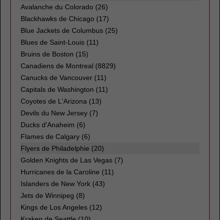
Avalanche du Colorado
(26)
Blackhawks de Chicago
(17)
Blue Jackets de Columbus
(25)
Blues de Saint-Louis
(11)
Bruins de Boston
(15)
Canadiens de Montreal
(8829)
Canucks de Vancouver
(11)
Capitals de Washington
(11)
Coyotes de L'Arizona
(13)
Devils du New Jersey
(7)
Ducks d'Anaheim
(6)
Flames de Calgary
(6)
Flyers de Philadelphie (20)
Golden Knights de Las Vegas
(7)
Hurricanes de la Caroline
(11)
Islanders de New York
(43)
Jets de Winnipeg
(8)
Kings de Los Angeles
(12)
Kraken de Seattle
(10)