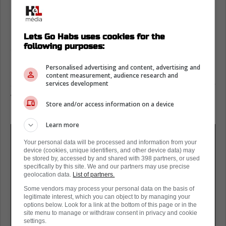
Elliotte Friedman dévoile que tout le
monde dans le milieu croit qu'il
Lets Go Habs uses cookies for the
following purposes:
deviendra un gros coup du Canadien
Personalised advertising and content, advertising and
Le réputé Elliotte Friedman l'a d'ailleurs dit
content measurement, audience research and
sans détour : « je ne connais personne qui ne
services development
voit pas Zharovsky comme un grand coup. »
Store and/or access information on a device
Et il n'est pas le seul.
Learn more
Your personal data will be processed and information from your
device (cookies, unique identifiers, and other device data) may
be stored by, accessed by and shared with 398 partners, or used
specifically by this site. We and our partners may use precise
geolocation data.
List of partners.
Some vendors may process your personal data on the basis of
legitimate interest, which you can object to by managing your
options below. Look for a link at the bottom of this page or in the
site menu to manage or withdraw consent in privacy and cookie
settings.