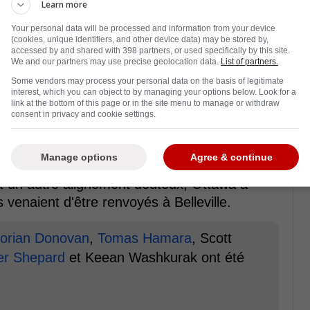
Learn more
Your personal data will be processed and information from your device
(cookies, unique identifiers, and other device data) may be stored by,
accessed by and shared with 398 partners, or used specifically by this site.
We and our partners may use precise geolocation data.
List of partners.
Some vendors may process your personal data on the basis of legitimate
interest, which you can object to by managing your options below. Look for a
link at the bottom of this page or in the site menu to manage or withdraw
consent in privacy and cookie settings.
Manage options
Agree & continue
t un autre alignement douteux, Ottawa a
 venaient d'être renvoyés à Belleville.
orian Donovan
,
Tomas Hamara
, Scott
er Shepard
et Keean Washkurak ont été