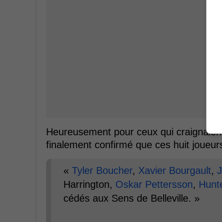
Heureusement pour ceux qui craignaien
finalement confirmé que ces huit joueurs
«
Tyler Boucher
,
Xavier Bourgault
,
J
Harrington,
Oskar Pettersson
,
Hunt
cédés aux Sens de Belleville. »