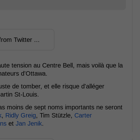
rom Twitter ...
ute tension au Centre Bell, mais voilà que la
nateurs d'Ottawa.
uste de tomber, et elle risque d'alléger
rtin St-Louis.
pas moins de sept noms importants ne seront
k
,
Ridly Greig
, Tim Stützle,
Carter
ins
et
Jan Jenik
.