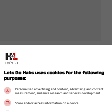
s ont aligné à peine sept ou huit réguliers en
t venue noircir la feuille de route.
é huit joueurs de son club-école seulement
Lets Go Habs uses cookies for the following
une gestion qui a laissé bien des observateurs
purposes:
 avant d'affronter le Canadien
Personalised advertising and content, advertising and content
measurement, audience research and services development
Store and/or access information on a device