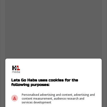
Selon les informations rapportées par Nicolas
Cloutier, l'offre qualificative destinée à Kirby
Lets Go Habs uses cookies for the
following purposes:
Dach devrait se situer autour de quatre
millions de dollars.
Personalised advertising and content, advertising and
content measurement, audience research and
services development
« L'offre qualificative à 4 M$ de Kirby