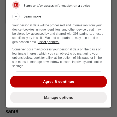
Dach plus raisonnable qu'on le croit
Store and/or access information on a device
dans la nouvelle économie de la LNH.
Learn more
» - Nicolas Cloutier
Your personal data will be processed and information from your
device (cookies, unique identifiers, and other device data) may
be stored by, accessed by and shared with 398 partners, or used
specifically by this site. We and our partners may use precise
Ce montant représente une augmentation
geolocation data.
List of partners.
logique par rapport à son contrat actuel de
Some vendors may process your personal data on the basis of
3,362 millions, surtout considérant l'impact
legitimate interest, which you can object to by managing your
options below. Look for a link at the bottom of this page or in the
qu'il démontre présentement avec le
site menu to manage or withdraw consent in privacy and cookie
Canadien de Montréal en séries éliminatoires.
settings.
Même si ses statistiques en saison régulière -
Agree & continue
15 points en 37 matchs - n'ont rien d'explosif,
plusieurs ont remarqué que son niveau de jeu
semblait s'améliorer progressivement à
Manage options
mesure qu'il retrouvait sa confiance et sa
santé.