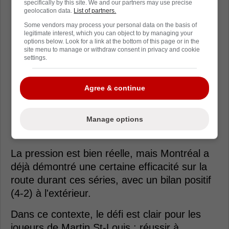
specifically by this site. We and our partners may use precise
geolocation data.
List of partners.
Some vendors may process your personal data on the basis of
legitimate interest, which you can object to by managing your
options below. Look for a link at the bottom of this page or in the
site menu to manage or withdraw consent in privacy and cookie
settings.
Agree & continue
Manage options
La pression est bien réelle, mais Montréal a
déjà démontré une certaine efficacité sur la
route durant ces séries, avec un bilan positif
(4-2) à l'extérieur.
Dans ce contexte, le défi est clair pour les
joueurs de Martin St-Louis : réussir à