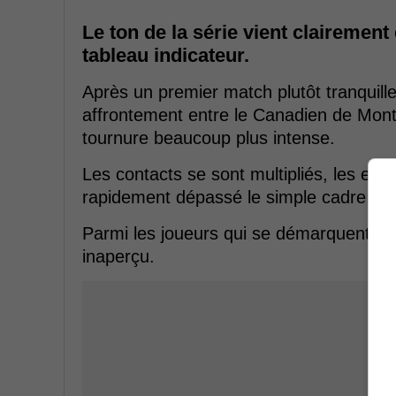
Le ton de la série vient clairemen
tableau indicateur.
Après un premier match plutôt tranquill
affrontement entre le Canadien de Montr
tournure beaucoup plus intense.
Les contacts se sont multipliés, les espr
rapidement dépassé le simple cadre du 
Parmi les joueurs qui se démarquent da
inaperçu.