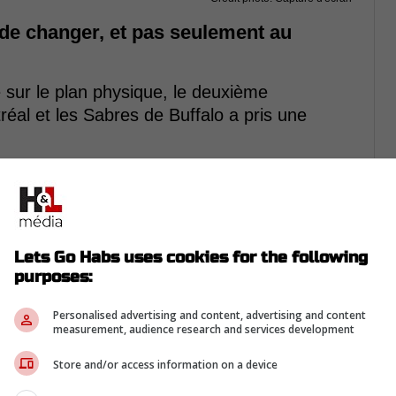
t de changer, et pas seulement au
e sur le plan physique, le deuxième
éal et les Sabres de Buffalo a pris une
its se sont échauffés, et certains gestes ont
jeu robuste.
ns cet aspect,
Zach Benson
ne passe pas
Lets Go Habs uses cookies for the following
purposes:
Personalised advertising and content, advertising and content
measurement, audience research and services development
Store and/or access information on a device