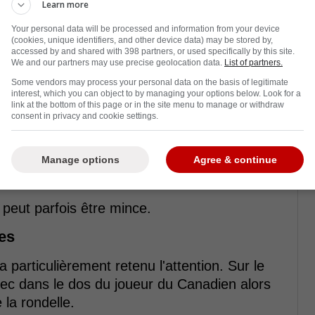
Learn more
Your personal data will be processed and information from your device
(cookies, unique identifiers, and other device data) may be stored by,
accessed by and shared with 398 partners, or used specifically by this site.
We and our partners may use precise geolocation data.
List of partners.
Some vendors may process your personal data on the basis of legitimate
interest, which you can object to by managing your options below. Look for a
link at the bottom of this page or in the site menu to manage or withdraw
consent in privacy and cookie settings.
rgie constante, et il n'hésite jamais à
ent qui fait partie de son identité et qui peut
Manage options
Agree & continue
 peut parfois être mince.
tes
a particulièrement retenu l'attention. Sur le
ec dans le dos du joueur du Canadien alors
 la rondelle.