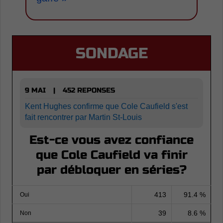
SONDAGE
9 MAI
452 REPONSES
|
Kent Hughes confirme que Cole Caufield s'est
fait rencontrer par Martin St-Louis
Est-ce vous avez confiance
que Cole Caufield va finir
par débloquer en séries?
413
91.4 %
Oui
39
8.6 %
Non