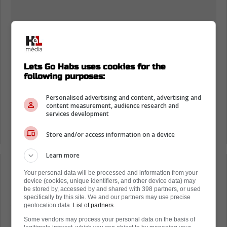
Lets Go Habs uses cookies for the
following purposes:
Personalised advertising and content, advertising and
content measurement, audience research and
services development
Store and/or access information on a device
Learn more
-
Your personal data will be processed and information from your
device (cookies, unique identifiers, and other device data) may
be stored by, accessed by and shared with 398 partners, or used
Ce type d'intervention n'est pas anodin. Elle
specifically by this site. We and our partners may use precise
démontre que l'organisation ne panique pas,
geolocation data.
List of partners.
mais qu'elle reconnaît la nécessité d'agir pour
Some vendors may process your personal data on the basis of