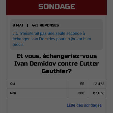
SONDAGE
9 MAI
443 REPONSES
|
JiC n'hésiterait pas une seule seconde à
échanger Ivan Demidov pour un joueur bien
précis
Et vous, échangeriez-vous
Ivan Demidov contre Cutter
Gauthier?
55
12.4 %
Oui
388
87.6 %
Non
Liste des sondages