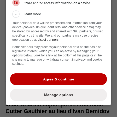
Store and/or access information on a device
Learn more
Your personal data will be processed and information from your
device (cookies, unique identifiers, and other device data) may
be stored by, accessed by and shared with 398 partners, or used
specifically by this site. We and our partners may use precise
geolocation data.
List of partners.
Some vendors may process your personal data on the basis of
legitimate interest, which you can object to by managing your
options below. Look for a link at the bottom of this page or in the
site menu to manage or withdraw consent in privacy and cookie
settings.
Agree & continue
Jean-Charles Lajoie avoue qu'il prendrait
Cutter Gauthier à Montréal avant Ivan
Demidov
Manage options
Jean-Charles Lajoie préférerait avoir
Cutter Gauthier au lieu d'Ivan Demidov