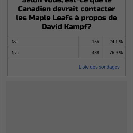
Selon vous, est-ce que le
Canadien devrait contacter
les Maple Leafs à propos de
David Kampf?
155
24.1 %
Oui
488
75.9 %
Non
Liste des sondages