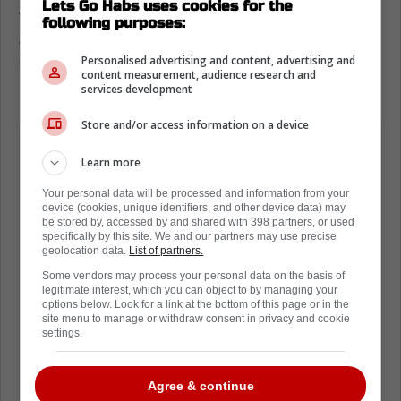
Lets Go Habs uses cookies for the
vraiment intéressante pour Kent Hughes et
following purposes:
Jeff Gorton. Son contrat de 2,4 millions de
Personalised advertising and content, advertising and
dollars par saison pour encore deux ans rend
content measurement, audience research and
le tout encore moins attrayant.
services development
Store and/or access information on a device
Learn more
Your personal data will be processed and information from your
device (cookies, unique identifiers, and other device data) may
be stored by, accessed by and shared with 398 partners, or used
specifically by this site. We and our partners may use precise
geolocation data.
List of partners.
Some vendors may process your personal data on the basis of
legitimate interest, which you can object to by managing your
options below. Look for a link at the bottom of this page or in the
site menu to manage or withdraw consent in privacy and cookie
settings.
Agree & continue