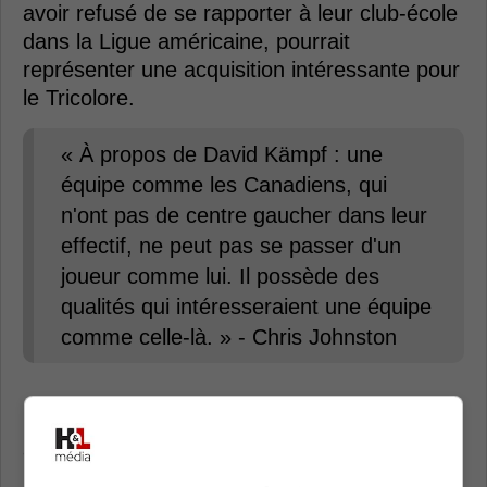
avoir refusé de se rapporter à leur club-école
dans la Ligue américaine, pourrait
représenter une acquisition intéressante pour
le Tricolore.
« À propos de David Kämpf : une
équipe comme les Canadiens, qui
n'ont pas de centre gaucher dans leur
effectif, ne peut pas se passer d'un
joueur comme lui. Il possède des
qualités qui intéresseraient une équipe
comme celle-là. » - Chris Johnston
Honnêtement, même si les quatre centres
actuels du Canadien sont droitiers, je ne crois
pas que David Kämpf représente une option