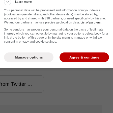
Learn more
n Struble et Arber Xhekaj avant le
Your personal data will be processed and information from your device
(cookies, unique identifiers, and other device data) may be stored by,
accessed by and shared with 398 partners, or used specifically by this site.
We and our partners may use precise geolocation data.
List of partners.
onnu comme l'un des durs à cuire les plus
Some vendors may process your personal data on the basis of legitimate
é une carrure plus modeste, n'a rien à lui
interest, which you can object to by managing your options below. Look for a
link at the bottom of this page or in the site menu to manage or withdraw
consent in privacy and cookie settings.
e à
Nick Cousins
contre Ottawa ou encore de
ison - deux séquences qui ont confirmé qu'il
Manage options
Agree & continue
rom Twitter ...