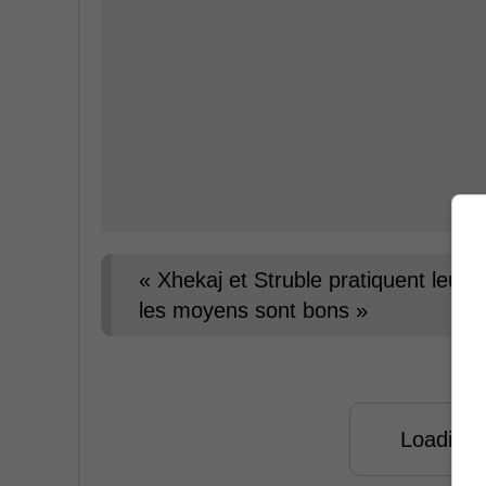
« Xhekaj et Struble pratiquent leur
les moyens sont bons »
Loading f