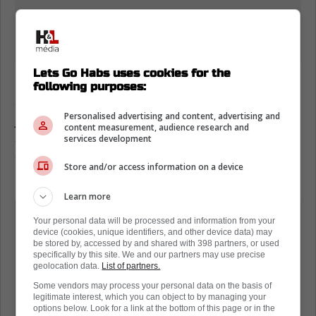
Lets Go Habs uses cookies for the
De plus, d'après Marco D'Amico, il serait
following purposes:
surprenant que Lane Hutson devienne le
Personalised advertising and content, advertising and
joueur le mieux payé de l'équipe. Selon lui, le
content measurement, audience research and
salaire du numéro 48 ne devrait pas dépassé
services development
celui de
Noah Dobson
, c'est-à-dire 9,5
Store and/or access information on a device
millions de dollars.
Learn more
« Selon Jonathan Bernier, une entente
Your personal data will be processed and information from your
entre le camp de Hutson et les
device (cookies, unique identifiers, and other device data) may
be stored by, accessed by and shared with 398 partners, or used
Canadiens devrait être imminente.
specifically by this site. We and our partners may use precise
geolocation data.
List of partners.
Some vendors may process your personal data on the basis of
Il rapporte que Kent Hughes et Ryan
legitimate interest, which you can object to by managing your
Barnes de Quartexx ont été vus assis
options below. Look for a link at the bottom of this page or in the