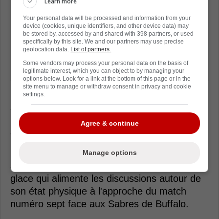
Learn more
Your personal data will be processed and information from your
device (cookies, unique identifiers, and other device data) may
be stored by, accessed by and shared with 398 partners, or used
specifically by this site. We and our partners may use precise
geolocation data.
List of partners.
Some vendors may process your personal data on the basis of
legitimate interest, which you can object to by managing your
options below. Look for a link at the bottom of this page or in the
site menu to manage or withdraw consent in privacy and cookie
Ces chiffres contrastent fortement avec sa
settings.
saison régulière, où il avait terminé avec 73
points en 82 matchs, incarnant un rôle
Agree & continue
offensif beaucoup plus constant et influent.
C'est précisément cet écart entre le joueur
Manage options
attendu et celui observé présentement sur la
glace qui alimente les discussions autour de
son état physique à l'approche du match
numéro sept face aux Sabres de Buffalo.