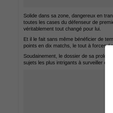
Solide dans sa zone, dangereux en transit
toutes les cases du défenseur de premiè
véritablement tout changé pour lui.
Et il le fait sans même bénéficier de t
points en dix matchs, le tout à forces ég
Soudainement, le dossier de sa prolong
sujets les plus intrigants à surveiller da