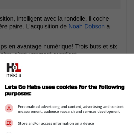
ion, intelligent avec la rondelle, il coche
re paire. L'acquisition de
Noah Dobson
a
emps en avantage numérique! Trois buts et six
ales, c'est vraiment excellent.
ation de contrat s'impose comme l'un des
ns les prochains mois.
Lets Go Habs uses cookies for the following
purposes:
Personalised advertising and content, advertising and content
measurement, audience research and services development
Store and/or access information on a device