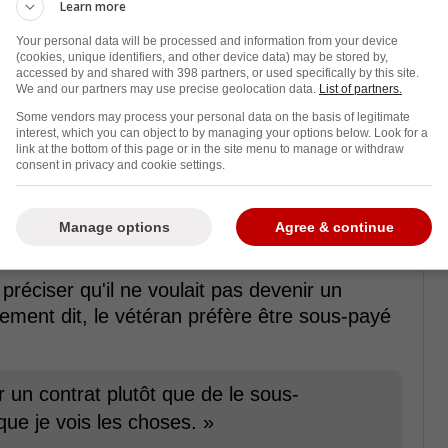
Learn more
Your personal data will be processed and information from your device
(cookies, unique identifiers, and other device data) may be stored by,
accessed by and shared with 398 partners, or used specifically by this site.
We and our partners may use precise geolocation data.
List of partners.
Some vendors may process your personal data on the basis of legitimate
interest, which you can object to by managing your options below. Look for a
link at the bottom of this page or in the site menu to manage or withdraw
argument béton dans les négociations
consent in privacy and cookie settings.
 The Athletic, Matheson a surpris bien du
Manage options
Agree & continue
 préciser qu'il ne voulait pas devenir un
rement dit, le vétéran préfère être sous-payé
 un contrat plutôt que de le sous-
ue je vois les choses. »