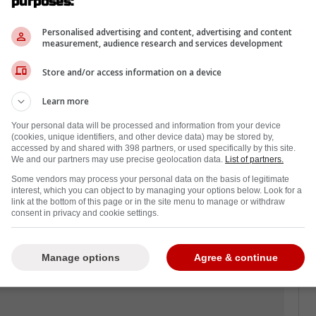
purposes:
 ce matin, mais il serait extrêmement
poste avec le Lightning de Tampa Bay.
Personalised advertising and content, advertising and content
measurement, audience research and services development
de Rick
#Canes
1
Store and/or access information on a device
ines
— Francois Gagnon
mai
(@GagnonFrancois)
2018
Learn more
eau
Your personal data will be processed and information from your device
ns
(cookies, unique identifiers, and other device data) may be stored by,
de la
accessed by and shared with 398 partners, or used specifically by this site.
We and our partners may use precise geolocation data.
List of partners.
t de don
Some vendors may process your personal data on the basis of legitimate
interest, which you can object to by managing your options below. Look for a
link at the bottom of this page or in the site menu to manage or withdraw
consent in privacy and cookie settings.
Manage options
Agree & continue