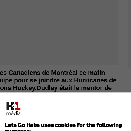
es Canadiens de Montréal ce matin
quipe pour se joindre aux Hurricanes de
ons Hockey.Dudley était le mentor de
lement le poste d'assistant à Bergevin
key. Il s'agit d'une autre grosse
 s'approcher d'un emploi avec le CH,
t tout juste de s'ouvrir directement aux
Lets Go Habs uses cookies for the following
 Québécois Julien Brisebois circule