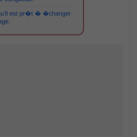
u'il est pr�t � �changer
age.