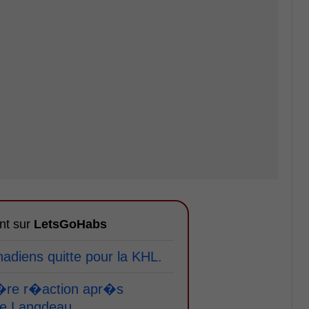
nt sur
LetsGoHabs
diens quitte pour la KHL.
�re r�action apr�s
ne Langdeau.