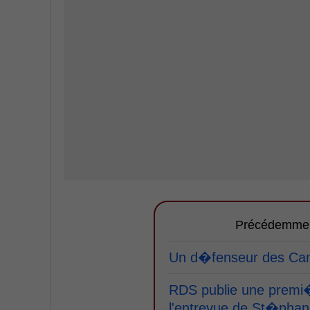
Précédemme
Un d�fenseur des Cana
RDS publie une premi
l'entrevue de St�pha