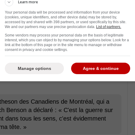
Learn more
Your personal data will be processed and information from your device
(cookies, unique identifiers, and other device data) may be stored by,
accessed by and shared with 398 partners, or used specifically by this site.
We and our partners may use precise geolocation data.
List of partners.
Some vendors may process your personal data on the basis of legitimate
interest, which you can object to by managing your options below. Look for a
ateur.
link at the bottom of this page or in the site menu to manage or withdraw
consent in privacy and cookie settings.
té
Manage options
Agree & continue
 le geste. Au contraire, il l'a souligné avec
lle sur la glace, la sécurité des joueurs
atheson des Canadiens de Montréal, qui a
ch Benson a déclaré : « C'est la guerre sur
ent dans tous les sens, c'est évidemment
 ma tête. »