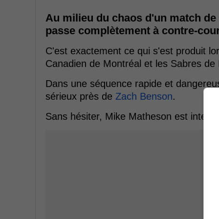
Au milieu du chaos d'un match de s
passe complètement à contre-coura
C'est exactement ce qui s'est produit l
Canadien de Montréal et les Sabres de 
Dans une séquence rapide et dangereuse, 
sérieux près de
Zach Benson
.
Sans hésiter, Mike Matheson est interve