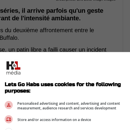
éries, il arrive parfois qu'un geste
nt de l'intensité ambiante.
ors du deuxième affrontement entre le
Buffalo.
un patin libre a failli causer un incident
nu pour protéger l'attaquant adverse.
Lets Go Habs uses cookies for the following
purposes:
Personalised advertising and content, advertising and content
measurement, audience research and services development
Store and/or access information on a device