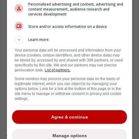
Personalised advertising and content, advertising and
content measurement, audience research and
services development
Store and/or access information on a device
Learn more
Your personal data will be processed and information from your
device (cookies, unique identifiers, and other device data) may
be stored by, accessed by and shared with 398 partners, or used
specifically by this site. We and our partners may use precise
geolocation data.
List of partners.
Some vendors may process your personal data on the basis of
legitimate interest, which you can object to by managing your
options below. Look for a link at the bottom of this page or in the
site menu to manage or withdraw consent in privacy and cookie
-
settings.
L'idée qu'un officiel puisse intervenir de
Agree & continue
manière préventive pour « protéger » un
joueur, sans infraction évidente, ajoute une
Manage options