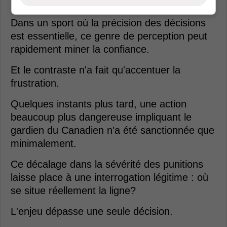
couche de controverse.
Dans un sport où la précision des décisions
est essentielle, ce genre de perception peut
rapidement miner la confiance.
Et le contraste n'a fait qu'accentuer la
frustration.
Quelques instants plus tard, une action
beaucoup plus dangereuse impliquant le
gardien du Canadien n'a été sanctionnée que
minimalement.
Ce décalage dans la sévérité des punitions
laisse place à une interrogation légitime : où
se situe réellement la ligne?
L'enjeu dépasse une seule décision.