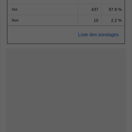
437
97.8 %
Oui
10
2.2 %
Non
Liste des sondages