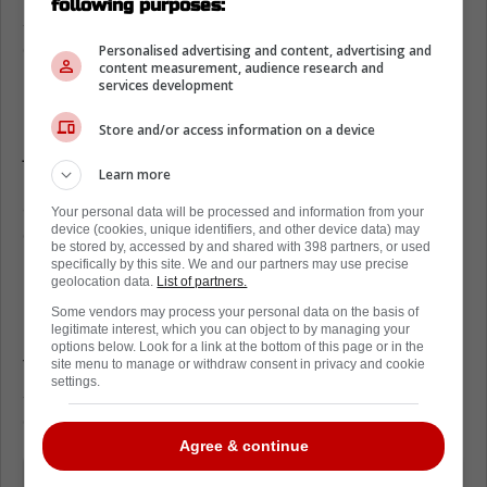
following purposes:
souvent vu comme un dernier recours. Oui,
c'est un droit pour le joueur, mais le
Personalised advertising and content, advertising and
content measurement, audience research and
processus peut laisser des cicatrices.
services development
L'équipe tente de minimiser la valeur du
Store and/or access information on a device
joueur devant un arbitre, en énumérant ses
Learn more
lacunes. Ce n'est pas exactement ce qu'on
appelle une ambiance propice à une belle
Your personal data will be processed and information from your
device (cookies, unique identifiers, and other device data) may
collaboration à long terme.
be stored by, accessed by and shared with 398 partners, or used
specifically by this site. We and our partners may use precise
Heureusement, comme le souligne le bien
geolocation data.
List of partners.
informé Marc-Olivier Beaudoin, une entente
Some vendors may process your personal data on the basis of
legitimate interest, which you can object to by managing your
peut toujours être conclue avant l'audience
options below. Look for a link at the bottom of this page or in the
formelle. Ce serait sans doute l'issue la plus
site menu to manage or withdraw consent in privacy and cookie
settings.
saine pour éviter d'envenimer une relation qui
en est encore à ses débuts.
Agree & continue
« Jayden Struble aura recours à