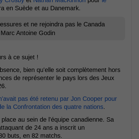
y Crosby
et
Nathan MacKinnon
pour
le
era en Suède et au Danemark.
lessures et ne rejoindra pas le Canada
 Marc Antoine Godin
s à ce sujet !
absence, bien qu'elle soit complètement hors
nces de représenter le pays lors des Jeux
26.
n'avait pas été retenu par Jon Cooper pour
 de la Confrontation des quatre nations
.
a place au sein de l'équipe canadienne. Sa
attaquant de 24 ans a inscrit un
 30 buts, en 82 matchs.