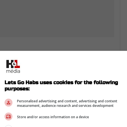
ondre à l'appel d'Équipe Canada, c'est
suffisamment importante pour nécessiter
ondie.
Lets Go Habs uses cookies for the following
purposes:
rom Twitter ...
Personalised advertising and content, advertising and content
measurement, audience research and services development
heures après la mise à jour du journaliste
Store and/or access information on a device
be officiellement.