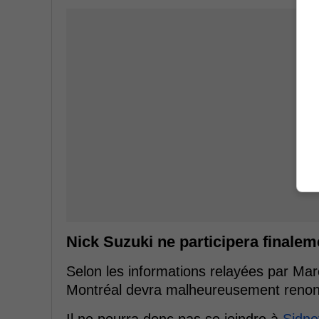
Nick Suzuki ne participera final
Selon les informations relayées par Mar
Montréal devra malheureusement renonc