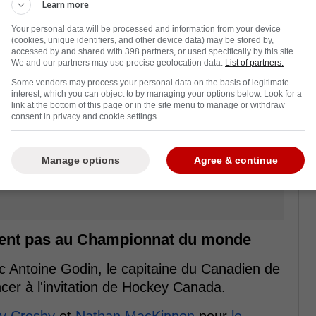
Learn more
Your personal data will be processed and information from your device
(cookies, unique identifiers, and other device data) may be stored by,
accessed by and shared with 398 partners, or used specifically by this site.
We and our partners may use precise geolocation data.
List of partners.
Some vendors may process your personal data on the basis of legitimate
interest, which you can object to by managing your options below. Look for a
link at the bottom of this page or in the site menu to manage or withdraw
consent in privacy and cookie settings.
Manage options
Agree & continue
ement pas au Championnat du monde
c Antoine Godin, le capitaine du Canadien de
er à l'invitation de Hockey Canada.