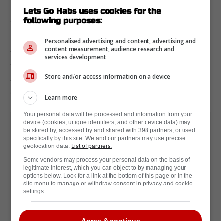
Une atmosphère électrique attend les
Lets Go Habs uses cookies for the
Sabres au Centre Bell
following purposes:
Même si le Canadien a maintenu une solide
Personalised advertising and content, advertising and
content measurement, audience research and
fiche à domicile durant la saison régulière,
services development
tout le monde sait que le Centre Bell en
Store and/or access information on a device
séries éliminatoires représente une
atmosphère complètement différente.
Learn more
Your personal data will be processed and information from your
device (cookies, unique identifiers, and other device data) may
be stored by, accessed by and shared with 398 partners, or used
specifically by this site. We and our partners may use precise
geolocation data.
List of partners.
Some vendors may process your personal data on the basis of
legitimate interest, which you can object to by managing your
options below. Look for a link at the bottom of this page or in the
site menu to manage or withdraw consent in privacy and cookie
settings.
Agree & continue