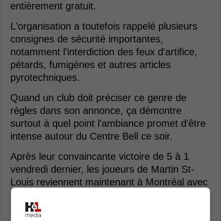
entièrement gratuit.
L'organisation a toutefois rappelé plusieurs
consignes de sécurité importantes,
notamment l'interdiction des feux d'artifice,
pétards, fumigènes et autres articles
pyrotechniques.
Quand un club doit préciser ce genre de
règles dans son annonce, ça démontre
surtout à quel point l'ambiance promet d'être
intense autour du Centre Bell ce soir.
Après leur convaincante victoire de 5 à 1
vendredi dernier, les joueurs de Martin St-
Louis reviennent maintenant à Montréal avec
beaucoup de confiance et le momentum de
leur côté.