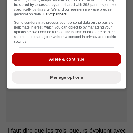
device (cookies, unique identifiers, and other device data) may
be stored by, accessed by and shared with 398 partners, or used
specifically by this site. We and our partners may use precise
geolocation data.
List of partners.
Some vendors may process your personal data on the basis of
legitimate interest, which you can object to by managing your
options below. Look for a link at the bottom of this page or in the
site menu to manage or withdraw consent in privacy and cookie
settings.
Agree & continue
Manage options
Il faut dire que les trois joueurs évoluent avec