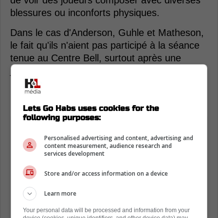
de voir des joueurs composer avec diverses
blessures ou inconforts physiques.
Dans le cas d'Anderson, Guhle et Matheson,
le fait qu'ils n'aient pas participé à la séance
tenue au Centre Bell, surtout après une
journée de congé, laisse croire qu'ils sont
possiblement incommodés par quelques
bobos.
Lets Go Habs uses cookies for the
following purposes:
Personalised advertising and content, advertising and
content measurement, audience research and
services development
Store and/or access information on a device
Learn more
Your personal data will be processed and information from your