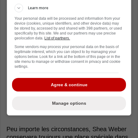
s'est excusé de ne pas avoir communiqué
Learn more
sur sa situation.
Your personal data will be processed and information from your
device (cookies, unique identifiers, and other device data) may
« Mentalement, ça n'allait pas et
be stored by, accessed by and shared with 398 partners, or used
specifically by this site. We and our partners may use precise
physiquement non plus. Je savais que
geolocation data.
List of partners.
je ne pouvais plus jouer et ça me
Some vendors may process your personal data on the basis of
legitimate interest, which you can object to by managing your
frustrait. Mon agent m'appelait pour
options below. Look for a link at the bottom of this page or in the
savoir ce qui se passait, mais je ne
site menu to manage or withdraw consent in privacy and cookie
settings.
voulais parler à personne, que ce soit
la famille, les amis, les journalistes ou
Agree & continue
les autres. Je suis désolé pour cela, ce
n'était pas intentionnel. » - Shea
Manage options
Weber
Peu importe les circonstances, Shea Weber
conservera toujours une place spéciale dans