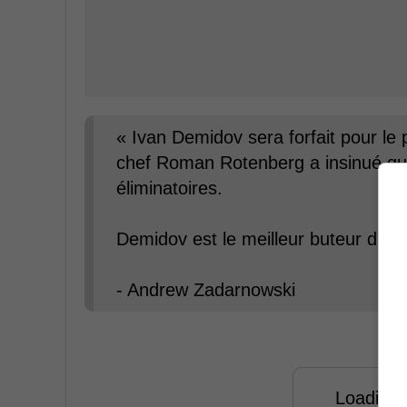
« Ivan Demidov sera forfait pour le 
chef Roman Rotenberg a insinué qu'il 
éliminatoires.
Demidov est le meilleur buteur du 
- Andrew Zadarnowski
Loading f