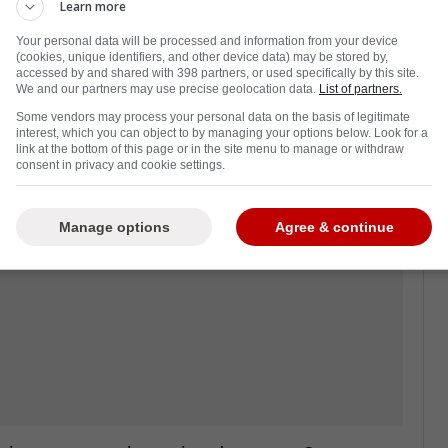
Learn more
Your personal data will be processed and information from your device
(cookies, unique identifiers, and other device data) may be stored by,
les réelles intentions du SKA Saint-
accessed by and shared with 398 partners, or used specifically by this site.
We and our partners may use precise geolocation data.
List of partners.
Some vendors may process your personal data on the basis of legitimate
interest, which you can object to by managing your options below. Look for a
link at the bottom of this page or in the site menu to manage or withdraw
consent in privacy and cookie settings.
Manage options
Agree & continue