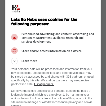
Selon l'informateur Frank Seravalli, le prix
demandé est loin d'être exorbitant: on
parlerait d'un choix de quatrième ou
Lets Go Habs uses cookies for the
cinquième ronde. Pour un joueur de son
following purposes:
potentiel, c'est pratiquement un pari gratuit.
Personalised advertising and content, advertising and
content measurement, audience research and
Frank Seravalli, concernant les
services development
rumeurs impliquant Lukas Reichel:
Store and/or access information on a device
« Ils travaillent sur un échange pour
Learn more
qu'il atterrisse quelque part
Your personal data will be processed and information from your
probablement avant la semaine
device (cookies, unique identifiers, and other device data) may
be stored by, accessed by and shared with 398 partners, or used
prochaine, lorsque les listes seront
specifically by this site. We and our partners may use precise
complètes; ce ne sera pas un gros
geolocation data.
List of partners.
retour, nous parlons probablement
Some vendors may process your personal data on the basis of
legitimate interest, which you can object to by managing your
d'un choix de milieu ou de fin de
options below. Look for a link at the bottom of this page or in the
site menu to manage or withdraw consent in privacy and cookie
ronde. »
settings.