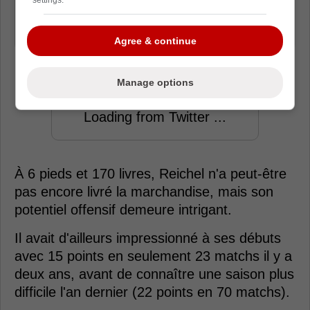
- Bleacher Report
Agree & continue
Manage options
Loading from Twitter ...
À 6 pieds et 170 livres, Reichel n'a peut-être
pas encore livré la marchandise, mais son
potentiel offensif demeure intrigant.
Il avait d'ailleurs impressionné à ses débuts
avec 15 points en seulement 23 matchs il y a
deux ans, avant de connaître une saison plus
difficile l'an dernier (22 points en 70 matchs).