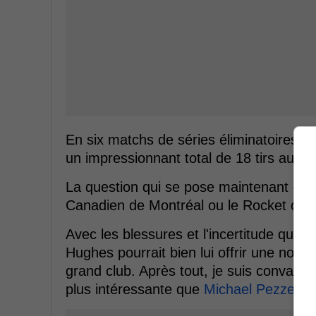
En six matchs de séries éliminatoires, i
un impressionnant total de 18 tirs au bu
La question qui se pose maintenant est l
Canadien de Montréal ou le Rocket de L
Avec les blessures et l'incertitude qui p
Hughes pourrait bien lui offrir une nouv
grand club. Après tout, je suis convaincu
plus intéressante que
Michael Pezzetta