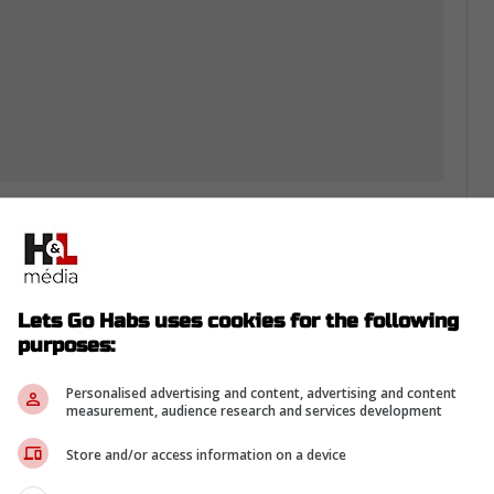
l a enregistré deux buts, une mention d'aide et
t.
a suivante : Oliver Kapanen rejoindra-t-il le
Lets Go Habs uses cookies for the following
aval ?
purposes:
lanent sur l'attaque montréalaise, Kent
elle chance de se faire remarquer avec le
Personalised advertising and content, advertising and content
measurement, audience research and services development
 que l'attaquant finlandais serait une option
ou
Joshua Roy
.
Store and/or access information on a device