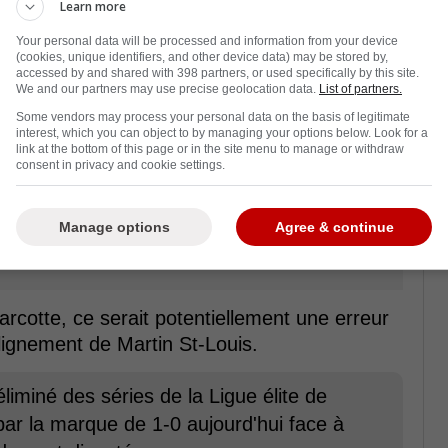
Learn more
Your personal data will be processed and information from your device
(cookies, unique identifiers, and other device data) may be stored by,
accessed by and shared with 398 partners, or used specifically by this site.
We and our partners may use precise geolocation data.
List of partners.
Some vendors may process your personal data on the basis of legitimate
interest, which you can object to by managing your options below. Look for a
link at the bottom of this page or in the site menu to manage or withdraw
consent in privacy and cookie settings.
Manage options
Agree & continue
arcotte, ce serait potentiellement une erreur
lignement de Martin St-Louis.
liminé des séries de la Ligue élite de
par la marque de 1-0 aujourd'hui face à