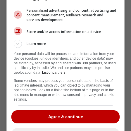
avec le Rocket de Laval, en plus d'afficher un
Personalised advertising and content, advertising and
différentiel de +2.
content measurement, audience research and
services development
Store and/or access information on a device
Learn more
Your personal data will be processed and information from your
device (cookies, unique identifiers, and other device data) may
be stored by, accessed by and shared with 398 partners, or used
specifically by this site. We and our partners may use precise
geolocation data.
List of partners.
Some vendors may process your personal data on the basis of
legitimate interest, which you can object to by managing your
options below. Look for a link at the bottom of this page or in the
site menu to manage or withdraw consent in privacy and cookie
settings.
Agree & continue