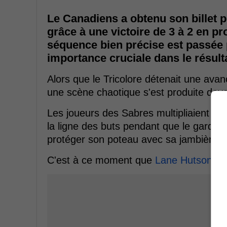
Le Canadiens a obtenu son billet po
grâce à une victoire de 3 à 2 en p
séquence bien précise est passée
importance cruciale dans le résulta
Alors que le Tricolore détenait une ava
une scène chaotique s'est produite deva
Les joueurs des Sabres multipliaient les
la ligne des buts pendant que le gardien
protéger son poteau avec sa jambière, ma
C'est à ce moment que
Lane Hutson
est