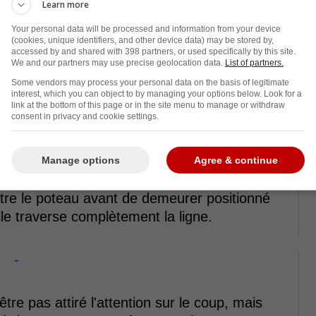
Learn more
Your personal data will be processed and information from your device
(cookies, unique identifiers, and other device data) may be stored by,
accessed by and shared with 398 partners, or used specifically by this site.
We and our partners may use precise geolocation data.
List of partners.
Some vendors may process your personal data on the basis of legitimate
interest, which you can object to by managing your options below. Look for a
link at the bottom of this page or in the site menu to manage or withdraw
consent in privacy and cookie settings.
ent placé à l'intérieur de son propre filet afin
Manage options
Agree & continue
chéité devant la cage. Lane Hutson a même
re le poteau avant de demeurer positionné
le traverse complètement la ligne.
-
être pas attiré l'attention sur le coup, mais