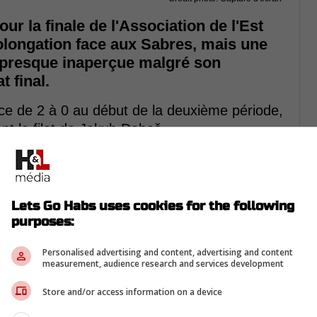
ur la finale de l'Association de l'Est
rolongation face aux Sabres, mais une
 presque inaperçue malgré son
t final.
nce de 2 à 0 au début de la deuxième période,
nt le filet de Jakub Dobeš.
 tentatives pour pousser la rondelle derrière
 montréalais tentait tant bien que mal de
is il était à bout de résistance.
Lets Go Habs uses cookies for the following
purposes:
 intervenu rapidement.
Personalised advertising and content, advertising and content
measurement, audience research and services development
Store and/or access information on a device