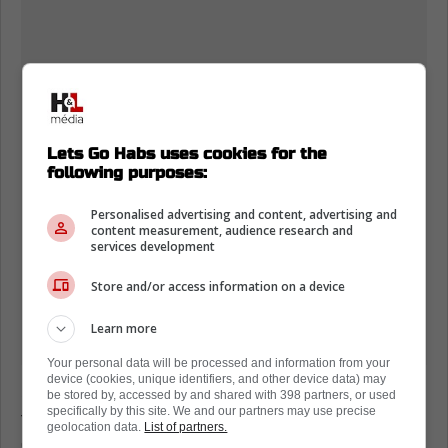
Lets Go Habs uses cookies for the
following purposes:
Personalised advertising and content, advertising and
content measurement, audience research and
services development
Store and/or access information on a device
Learn more
Your personal data will be processed and information from your
device (cookies, unique identifiers, and other device data) may
Sur l'ensemble de la série, Luukkonen a
be stored by, accessed by and shared with 398 partners, or used
specifically by this site. We and our partners may use precise
terminé avec un pourcentage d'arrêts de
geolocation data.
List of partners.
0,874 en six départs, des statistiques en