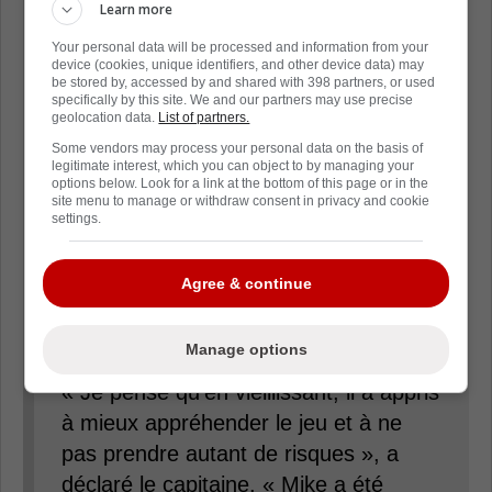
Learn more
Your personal data will be processed and information from your
Martin St-Louis a déclaré : « Mike a
device (cookies, unique identifiers, and other device data) may
été formidable. »
be stored by, accessed by and shared with 398 partners, or used
specifically by this site. We and our partners may use precise
geolocation data.
List of partners.
« Sans lui, qui sait où nous en
Some vendors may process your personal data on the basis of
legitimate interest, which you can object to by managing your
sommes ? » a demandé Caufield.
options below. Look for a link at the bottom of this page or in the
site menu to manage or withdraw consent in privacy and cookie
settings.
Et Suzuki, qui a qualifié Matheson de
meilleur défenseur de Montréal, a
Agree & continue
expliqué pourquoi il a eu un tel impact
sur ce bon début de saison.
Manage options
« Je pense qu'en vieillissant, il a appris
à mieux appréhender le jeu et à ne
pas prendre autant de risques », a
déclaré le capitaine. « Mike a été