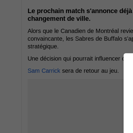
Le prochain match s'annonce déjà 
changement de ville.
Alors que le Canadien de Montréal revien
convaincante, les Sabres de Buffalo s'a
stratégique.
Une décision qui pourrait influencer dir
Sam Carrick
sera de retour au jeu.