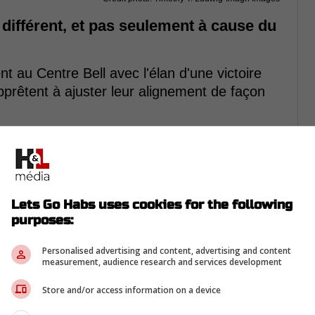
différent, et pas seulement à cause du
t au Centre Bell avec l'élan d'une victoire
pprêtent à ajuster leur alignement de façon
ectement le rythme du troisième affrontement.
Lets Go Habs uses cookies for the following
purposes:
Personalised advertising and content, advertising and content
measurement, audience research and services development
Store and/or access information on a device