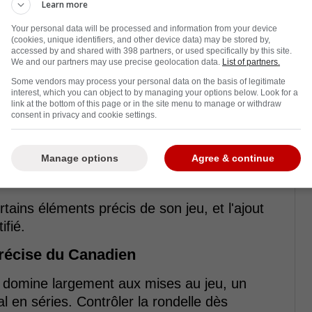
Learn more
Your personal data will be processed and information from your device
(cookies, unique identifiers, and other device data) may be stored by,
accessed by and shared with 398 partners, or used specifically by this site.
We and our partners may use precise geolocation data.
List of partners.
Some vendors may process your personal data on the basis of legitimate
interest, which you can object to by managing your options below. Look for a
link at the bottom of this page or in the site menu to manage or withdraw
consent in privacy and cookie settings.
-
Manage options
Agree & continue
étéran effectue un retour à un moment clé de
tains éléments précis de son jeu, et l'ajout
ifié.
précise du Canadien
n domine largement aux mises au jeu, un
 en séries. Contrôler la rondelle dès