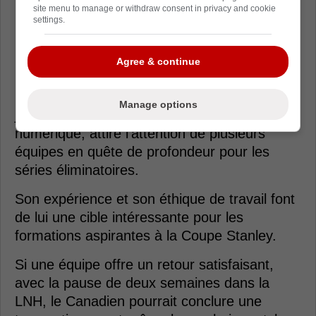
site menu to manage or withdraw consent in privacy and cookie
settings.
Loading from Twitter ...
Agree & continue
Le joueur de centre, qui est reconnu pour son
Manage options
jeu défensif et son efficacité en infériorité
numérique, attire l'attention de plusieurs
équipes en quête de profondeur pour les
séries éliminatoires.
Son expérience et son éthique de travail font
de lui une cible intéressante pour les
formations aspirantes à la Coupe Stanley.
Si une équipe offre un retour satisfaisant,
avec la pause de deux semaines dans la
LNH, le Canadien pourrait conclure une