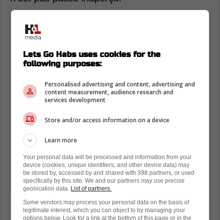
« Il y a définitivement des discussions
avec le club mais rien de concret. Je
vous mentirais si je vous disais que ce
Lets Go Habs uses cookies for the
following purposes:
n'était pas toujours dans ma tête.
Personalised advertising and content, advertising and
Je me sens privilégié d'avoir pu jouer
content measurement, audience research and
services development
aussi longtemps dans une organisation
qui a autant d'histoire. Mais à ce
Store and/or access information on a device
stade-ci, je n'ai aucune idée de ce qui
Learn more
va m'arriver. C'est la réalité du sport
Your personal data will be processed and information from your
professionnel. »
device (cookies, unique identifiers, and other device data) may
be stored by, accessed by and shared with 398 partners, or used
specifically by this site. We and our partners may use precise
- Jake Evans, via Jeremy Filosa
geolocation data.
List of partners.
Some vendors may process your personal data on the basis of
legitimate interest, which you can object to by managing your
options below. Look for a link at the bottom of this page or in the