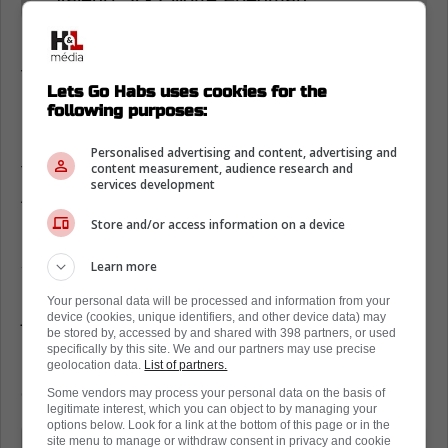
Voilà qui est intéressant !
Lets Go Habs uses cookies for the
following purposes:
Cependant, la grande question que tout le
monde se pose : quel prix une équipe devra-
Personalised advertising and content, advertising and
t-elle payer pour acquérir Jake Evans ou Joel
content measurement, audience research and
services development
Armia?
Store and/or access information on a device
D'après Elliotte Friedman, qui bénéficie de
solides sources à travers la LNH, Kent
Learn more
Hughes aurait fixé son prix pour ces deux
Your personal data will be processed and information from your
joueurs. Le directeur général du Canadien de
device (cookies, unique identifiers, and other device data) may
be stored by, accessed by and shared with 398 partners, or used
Montréal demanderait un choix de deuxième
specifically by this site. We and our partners may use precise
ronde en retour, que ce soit pour Jake Evans
geolocation data.
List of partners.
ou Joel Armia.
Some vendors may process your personal data on the basis of
legitimate interest, which you can object to by managing your
options below. Look for a link at the bottom of this page or in the
site menu to manage or withdraw consent in privacy and cookie
« Il a fixé un prix élevé pour Jake