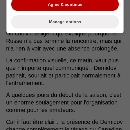
Agree & continue
Loading from Twitter ...
Manage options
Un choix intelligent qui explique pourquoi le
Russe n'a pas terminé la rencontre, mais qui
n'a rien à voir avec une absence prolongée.
La confirmation visuelle, ce matin, vaut plus
que n'importe quel communiqué : Demidov
patinait, souriait et participait normalement à
l'entraînement.
À quelques jours du début de la saison, c'est
un énorme soulagement pour l'organisation
comme pour les amateurs.
Car il faut être clair : la présence de Demidov
change complètement le visage du Canadien.