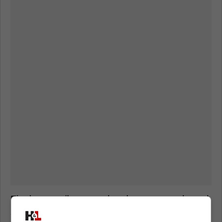
Finalement, il y a eu plus de peur que de mal,
selon Marco D'Amico. Le CH aurait préféré