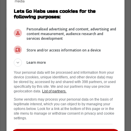
ne pas le renvoyer dans un match qui était
déjà décidé et qui avait dégénéré dans la
Lets Go Habs uses cookies for the
robustesse inutile.
following purposes:
Personalised advertising and content, advertising and
« Ivan Demidov était présent sur la
content measurement, audience research and
services development
glace et a participé normalement à
l'entraînement.
Store and/or access information on a device
Learn more
Les Canadiens ont décidé de ne pas le
faire jouer lors des dernières minutes
Your personal data will be processed and information from your
device (cookies, unique identifiers, and other device data) may
du match de mardi par mesure de
be stored by, accessed by and shared with 398 partners, or used
specifically by this site. We and our partners may use precise
précaution. »
geolocation data.
List of partners.
Some vendors may process your personal data on the basis of
legitimate interest, which you can object to by managing your
- Marco D'Amico
options below. Look for a link at the bottom of this page or in the
site menu to manage or withdraw consent in privacy and cookie
settings.