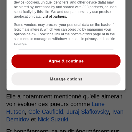
device (cookies, unique identifiers, and other device data) may
be stored by, accessed by and shared with 398 partners, or used
Le plus fascinant dans cette anecdote
specifically by this site. We and our partners may use precise
geolocation data.
List of partners.
rapportée par Karine Hains pour The Hockey
Some vendors may process your personal data on the basis of
News, c'est probablement ce que Ginette
legitimate interest, which you can object to by managing your
Reno a ajouté par la suite.
options below. Look for a link at the bottom of this page or in the
site menu to manage or withdraw consent in privacy and cookie
settings.
Si elle avait la chance de revenir en arrière,
elle accepterait aujourd'hui ces fameux billets
à vie pour aller voir la version actuelle du CH,
Agree & continue
et non celle des années 70 pourtant
considérée comme l'une des plus grandes
Manage options
dynasties de l'histoire.
Elle a notamment mentionné qu'elle aimerait
voir évoluer des joueurs comme
Lane
Hutson
,
Cole Caufield
,
Juraj Slafkovsky
,
Ivan
Demidov
et
Nick Suzuki
.
Et honnêtement, ça en dit énormément sur