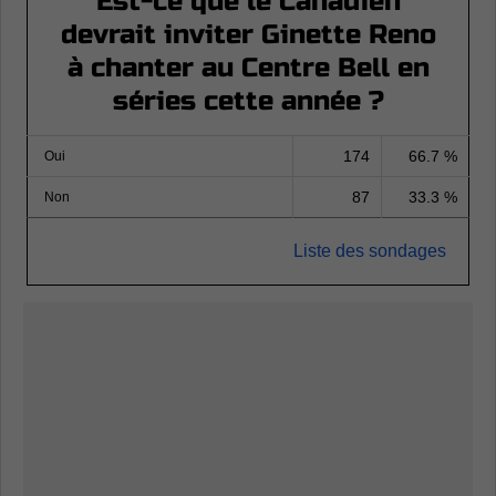
Est-ce que le Canadien
devrait inviter Ginette Reno
à chanter au Centre Bell en
séries cette année ?
174
66.7 %
Oui
87
33.3 %
Non
Liste des sondages