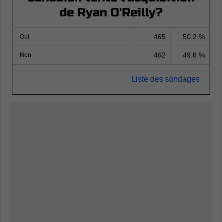
de Ryan O'Reilly?
465
50.2 %
Oui
462
49.8 %
Non
Liste des sondages