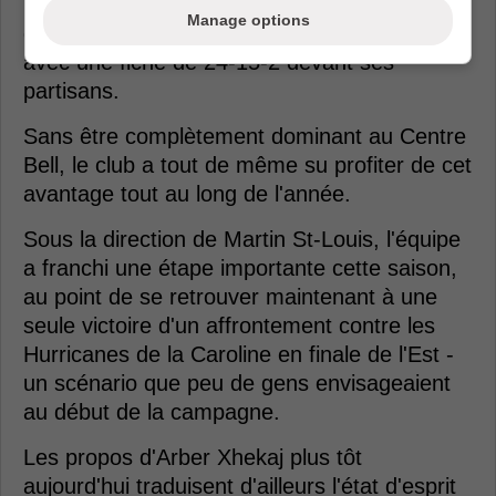
Le Tricolore a connu de bons moments à
Manage options
domicile cette saison, terminant la campagne
avec une fiche de 24-15-2 devant ses
partisans.
Sans être complètement dominant au Centre
Bell, le club a tout de même su profiter de cet
avantage tout au long de l'année.
Sous la direction de Martin St-Louis, l'équipe
a franchi une étape importante cette saison,
au point de se retrouver maintenant à une
seule victoire d'un affrontement contre les
Hurricanes de la Caroline en finale de l'Est -
un scénario que peu de gens envisageaient
au début de la campagne.
Les propos d'Arber Xhekaj plus tôt
aujourd'hui traduisent d'ailleurs l'état d'esprit