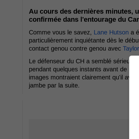
Au cours des dernières minutes, u
confirmée dans l'entourage du Ca
Comme vous le savez,
Lane Hutson
a é
particulièrement inquiétante dès le début 
contact genou contre genou avec
Taylor
Le défenseur du CH a semblé sérieuseme
pendant quelques instants avant de pour
images montraient clairement qu'il avait 
jambe par la suite.