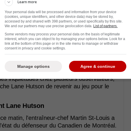
Learn more
Your personal data will be processed and information from your device
(cookies, unique identifiers, and other device data) may be stored by,
accessed by and shared with 398 partners, or used specifically by this site.
We and our partners may use precise geolocation data.
List of partners.
Some vendors may process your personal data on the basis of legitimate
interest, which you can object to by managing your options below. Look for a
link at the bottom of this page or in the site menu to manage or withdraw
consent in privacy and cookie settings.
Manage options
Agree & continue
 les inquiétudes chez plusieurs observateurs,
che Lane Hutson de revenir au jeu pour le
nt Lane Hutson
ce matin, l'entraîneur-chef Martin St-Louis a
 l'état du défenseur du Canadien de Montréal.