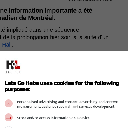
ne information importante a été
nadien de Montréal.
té impliqué dans une séquence
de la prolongation hier soir, à la suite d'un
 Hall
.
nt incommodé sur le jeu. Il est resté au sol
suivre sa présence sur la glace, mais les
de la difficulté à mettre son poids sur sa
Lets Go Habs uses cookies for the following
purposes:
-
Personalised advertising and content, advertising and content
measurement, audience research and services development
Store and/or access information on a device