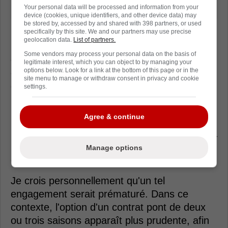
Your personal data will be processed and information from your
device (cookies, unique identifiers, and other device data) may
be stored by, accessed by and shared with 398 partners, or used
specifically by this site. We and our partners may use precise
geolocation data.
List of partners.
En tenant compte des projections salariales
Some vendors may process your personal data on the basis of
qui placent les deux gardiens dans une
legitimate interest, which you can object to by managing your
options below. Look for a link at the bottom of this page or in the
catégorie similaire, il est raisonnable de croire
site menu to manage or withdraw consent in privacy and cookie
que Jakub Dobes pourrait également viser
settings.
une entente comparable lors de ses
prochaines négociations avec Kent Hughes.
Agree & continue
La question se pose donc : seriez-vous prêt à
lui consentir un contrat de 30 millions de
Manage options
dollars?
Je crois personnellement qu'un tel
engagement serait prématuré. Dans ce
contexte, l'option d'un contrat pont de deux
ou trois saisons apparaît plus prudente, afin