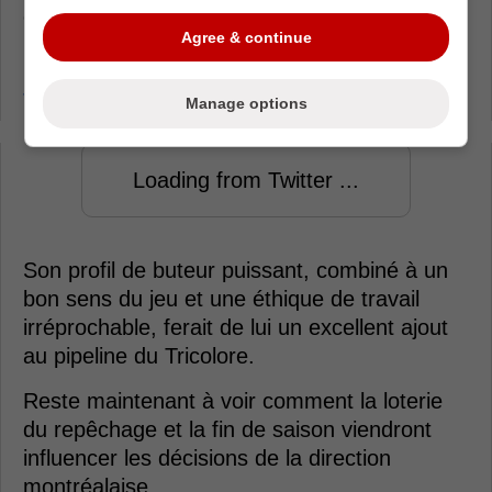
cette saison.
Agree & continue
Repêchage 2025 : Nick Bobrov sur le cas de
Justin Carbonneau
Manage options
Loading from Twitter ...
Son profil de buteur puissant, combiné à un
bon sens du jeu et une éthique de travail
irréprochable, ferait de lui un excellent ajout
au pipeline du Tricolore.
Reste maintenant à voir comment la loterie
du repêchage et la fin de saison viendront
influencer les décisions de la direction
montréalaise.