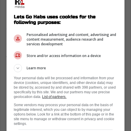
repêché dans le top 10. Si Montréal espère
mettre la main sur lui, il faudra probablement
bouger s'avancer via une transaction.
Lets Go Habs uses cookies for the
following purposes:
Justin Carbonneau
, quant à lui, représente
Personalised advertising and content, advertising and
un choix plus réaliste pour le CH à ses rangs
content measurement, audience research and
actuels.
services development
Ailier droit de 6 pieds 1 pouce et 190 livres, il
Store and/or access information on a device
se distingue par son jeu robuste et son
Learn more
instinct offensif. Avec 46 buts et 87 points en
58 matchs cette saison, il démontre qu'il
Your personal data will be processed and information from your
device (cookies, unique identifiers, and other device data) may
possède le potentiel pour évoluer dans un
be stored by, accessed by and shared with 398 partners, or used
rôle de top-6 dans la LNH.
specifically by this site. We and our partners may use precise
geolocation data.
List of partners.
Selon plusieurs observateurs, l'intérêt du
Some vendors may process your personal data on the basis of
legitimate interest, which you can object to by managing your
Canadien pour Carbonneau semble plus
options below. Look for a link at the bottom of this page or in the
site menu to manage or withdraw consent in privacy and cookie
marqué, notamment en raison des
settings.
nombreuses visites de Bobrov à ses matchs