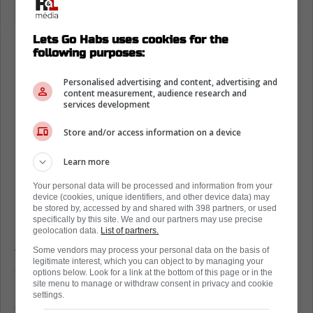
Lets Go Habs uses cookies for the
following purposes:
Personalised advertising and content, advertising and
content measurement, audience research and
services development
Store and/or access information on a device
Learn more
Your personal data will be processed and information from your
device (cookies, unique identifiers, and other device data) may
be stored by, accessed by and shared with 398 partners, or used
specifically by this site. We and our partners may use precise
geolocation data.
List of partners.
Choix de troisième ronde en 2022 (75e au
total)
, Rohrer a connu une solide campagne
Some vendors may process your personal data on the basis of
legitimate interest, which you can object to by managing your
dans la Ligue nationale cette saison,
options below. Look for a link at the bottom of this page or in the
site menu to manage or withdraw consent in privacy and cookie
inscrivant 15 buts et 10 passes pour un total
settings.
de 25 points en 52 matchs. Il a également