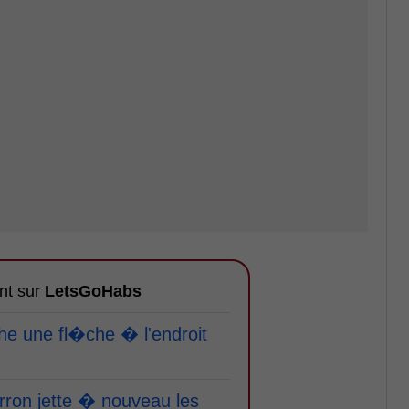
nt sur
LetsGoHabs
e une fl�che � l'endroit
ron jette � nouveau les