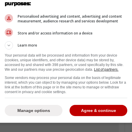
e 86 points.Compte tenu du fait que le
purposes:
 groupe d'espoirs à l'attaque, Marc
sier de très près, surtout qu'il mise sur
Personalised advertising and content, advertising and content
measurement, audience research and services development
l'option d'en sacrifier un serait très
Store and/or access information on a device
UKp2Za
pic.twitter.com/6ciVRYhlA5
Learn more
— TSN
Your personal data will be processed and information from your device
(@TSN_Sp
(cookies, unique identifiers, and other device data) may be stored by,
accessed by and shared with 398 partners, or used specifically by this site.
We and our partners may use precise geolocation data.
List of partners.
Some vendors may process your personal data on the basis of legitimate
interest, which you can object to by managing your options below. Look for a
link at the bottom of this page or in the site menu to manage or withdraw
consent in privacy and cookie settings.
Manage options
Agree & continue