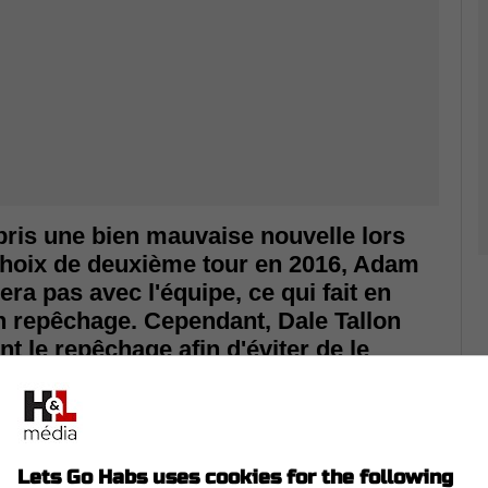
pris une bien mauvaise nouvelle lors
 choix de deuxième tour en 2016, Adam
ra pas avec l'équipe, ce qui fait en
ain repêchage. Cependant, Dale Tallon
nt le repêchage afin d'éviter de le
 s'il ne mesure que cinq pieds et neuf
e Kitchener dans la OHL a prouvé qu'il
s qu'il a eu une saison de 100 points
uction a chuté, mais il a tout de même
Lets Go Habs uses cookies for the following