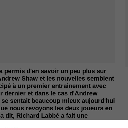
a permis d'en savoir un peu plus sur
Andrew Shaw et les nouvelles semblent
ticipé à un premier entraînement avec
er dernier et dans le cas d'Andrew
l se sentait beaucoup mieux aujourd'hui
 que nous revoyons les deux joueurs en
la dit, Richard Labbé a fait une
sujet. Il a indiqué sur Twitter qu'il ne