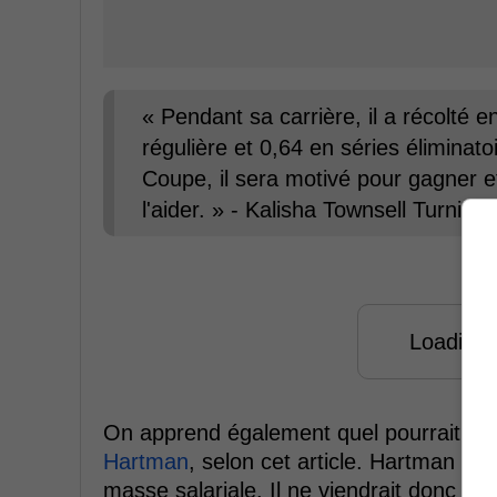
« Pendant sa carrière, il a récolté
régulière et 0,64 en séries éliminato
Coupe, il sera motivé pour gagner et,
l'aider. » - Kalisha Townsell Turnips
Loading f
On apprend également quel pourrait être
Hartman
, selon cet article. Hartman ne
masse salariale. Il ne viendrait donc p