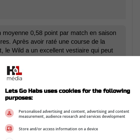
 en moyenne 0,58 point par match en saison
ires. Après avoir raté une course de la
 le Wild a un excellent vestiaire qui peut
eed
Lets Go Habs uses cookies for the following
rom Twitter ...
purposes:
Personalised advertising and content, advertising and content
measurement, audience research and services development
 le prix pour Drouin. On parle de
Ryan
Store and/or access information on a device
 compte que pour 1,7�million de dollars sur la
as nuire au plan de Kent Hughes, même s'il est