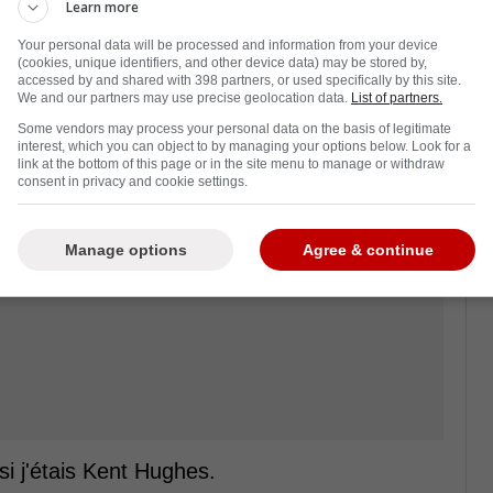
Learn more
dernier, Hartman a récolté 65 points en 82
Your personal data will be processed and information from your device
ucoup plus difficile, lui qui a de la difficulté
(cookies, unique identifiers, and other device data) may be stored by,
nts en 13 rencontres seulement.
accessed by and shared with 398 partners, or used specifically by this site.
We and our partners may use precise geolocation data.
List of partners.
Some vendors may process your personal data on the basis of legitimate
interest, which you can object to by managing your options below. Look for a
link at the bottom of this page or in the site menu to manage or withdraw
consent in privacy and cookie settings.
Manage options
Agree & continue
 j'étais Kent Hughes.