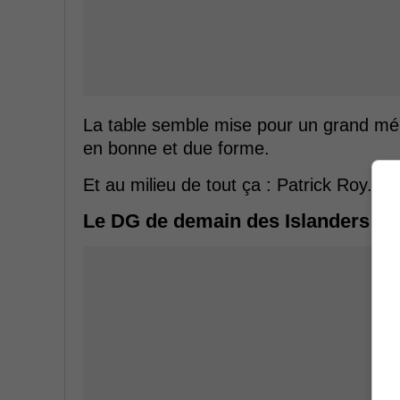
La table semble mise pour un grand mé
en bonne et due forme.
Et au milieu de tout ça : Patrick Roy.
Le DG de demain des Islanders déj