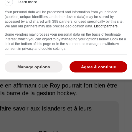
Learn more
Your personal data will be processed and information from your device
(cookies, unique identifiers, and other device data) may be stored by,
accessed by and shared with 398 partners, or used specifically by this site.
We and our partners may use precise geolocation data.
List of partners.
Some vendors may process your personal data on the basis of legitimate
interest, which you can object to by managing your options below. Look for a
link at the bottom of this page or in the site menu to manage or withdraw
es Islanders au courant de la saison
consent in privacy and cookie settings.
 laissé personne indifférent.
us en plus d'insistance dans les coulisses,
Manage options
Agree & continue
futur DG de l'organisation.
e en affirmant que Roy pourrait fort bien être
la barre de la gestion hockey.
 faire savoir aux Islanders et à leurs