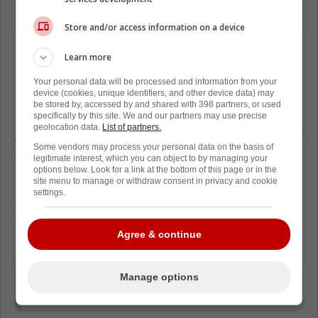
Store and/or access information on a device
Le gardien du Canadien est demeuré solide,
Learn more
repoussant 28 tirs pour mener son équipe à
Your personal data will be processed and information from your
une victoire de 2 à 1 et éliminer le Lightning
device (cookies, unique identifiers, and other device data) may
sur sa propre glace.
be stored by, accessed by and shared with 398 partners, or used
specifically by this site. We and our partners may use precise
geolocation data.
List of partners.
Après le match, Jakub Dobes a révélé ce qu’il
Some vendors may process your personal data on the basis of
avait répondu à son adversaire.
legitimate interest, which you can object to by managing your
options below. Look for a link at the bottom of this page or in the
Fidèle à son calme habituel, il a simplement ri
site menu to manage or withdraw consent in privacy and cookie
settings.
des propos de Nikita Kucherov avant de lui
demander s’il commençait à ressentir de la
Agree & continue
nervosité.
« Je sais que vous êtes nerveux. Vous
Manage options
êtes nerveux? » — Jakub Dobes