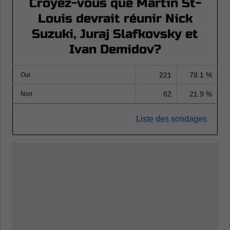
Croyez-vous que Martin St-
Louis devrait réunir Nick
Suzuki, Juraj Slafkovsky et
Ivan Demidov?
221
78.1 %
Oui
62
21.9 %
Non
Liste des sondages