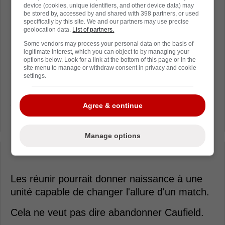
device (cookies, unique identifiers, and other device data) may
be stored by, accessed by and shared with 398 partners, or used
specifically by this site. We and our partners may use precise
Le contraste est frappant.
geolocation data.
List of partners.
Dans un tel contexte, une question s'impose :
Some vendors may process your personal data on the basis of
legitimate interest, which you can object to by managing your
pourquoi ne pas regrouper les joueurs qui
options below. Look for a link at the bottom of this page or in the
site menu to manage or withdraw consent in privacy and cookie
sont dangereux réellement?
settings.
Hier soir, c'était très clair. Suzuki, Slafkovsky
et Demidov ont été les éléments les plus
Agree & continue
menaçants sur la glace.
Manage options
-
Les réunir pourrait donner naissance à une
unité capable de changer l'allure d'un match.
Cela ne veut pas dire abandonner Caufield.