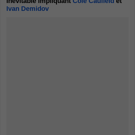
inévitable impliquant
Cole Caufield
et
Ivan Demidov