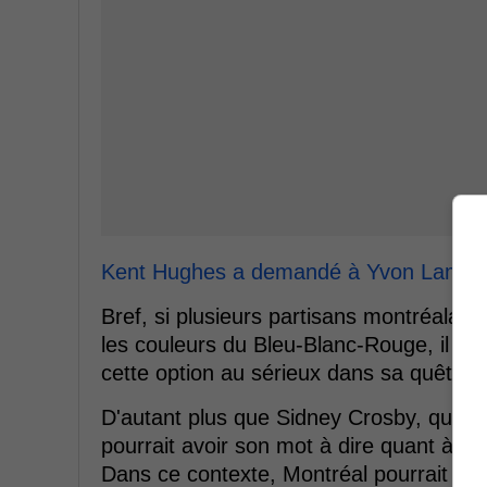
Kent Hughes a demandé à Yvon Lambert s
Bref, si plusieurs partisans montréalais
les couleurs du Bleu-Blanc-Rouge, il se
cette option au sérieux dans sa quête pou
D'autant plus que Sidney Crosby, qui ét
pourrait avoir son mot à dire quant à s
Dans ce contexte, Montréal pourrait bi