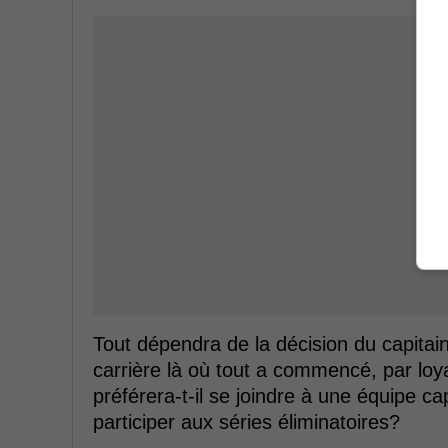
Tout dépendra de la décision du capitain
carrière là où tout a commencé, par loya
préférera-t-il se joindre à une équipe ca
participer aux séries éliminatoires?