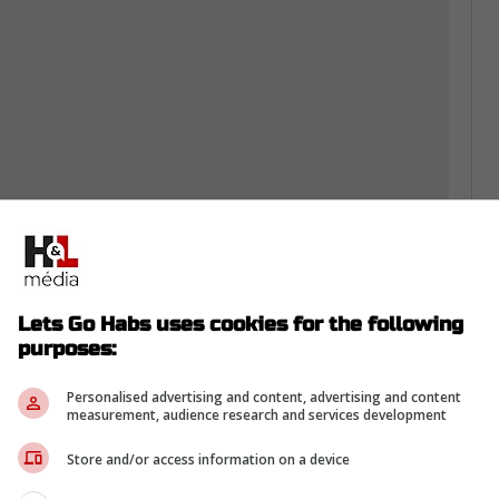
'il devait aller chercher Sidney Crosby
Lets Go Habs uses cookies for the following
 rêvent de voir le légendaire numéro 87 porter
purposes:
mble que la direction du CH prenne elle aussi
r solidifier le top-6 de Martin St-Louis.
Personalised advertising and content, advertising and content
measurement, audience research and services development
ait partisan du CH durant sa jeunesse,
a prochaine destination advenant un échange.
Store and/or access information on a device
en s'imposer comme une option crédible.