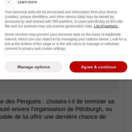
Learn more
Your personal data will be processed and information from your device
(cookies, unique identifiers, and other device data) may be stored by,
accessed by and shared with 398 partners, or used specifically by this site.
We and our partners may use precise geolocation data.
List of partners.
Some vendors may process your personal data on the basis of legitimate
interest, which you can object to by managing your options below. Look for a
link at the bottom of this page or in the site menu to manage or withdraw
consent in privacy and cookie settings.
Manage options
Agree & continue
e des Penguins : choisira-t-il de terminer sa
uté envers l'organisation de Pittsburgh, ou
pable de lui offrir une dernière chance de