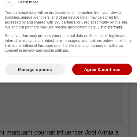
Learn more
Your personal data will be processed and information from your device
ia pour cette heureuse nouvelle, à qui nous
(cookies, unique identifiers, and other device data) may be stored by,
accessed by and shared with 398 partners, or used specifically by this site.
We and our partners may use precise geolocation data.
List of partners.
Some vendors may process your personal data on the basis of legitimate
interest, which you can object to by managing your options below. Look for a
link at the bottom of this page or in the site menu to manage or withdraw
consent in privacy and cookie settings.
Manage options
Agree & continue
t marquant pourrait influencer Joel Armia à